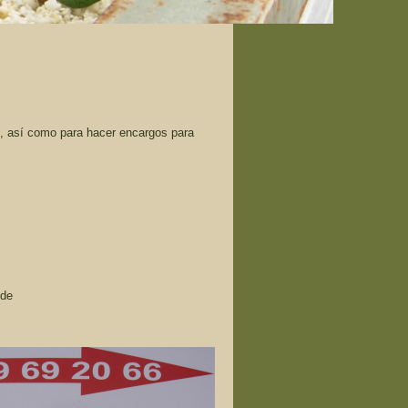
s, así como para hacer encargos para
ede