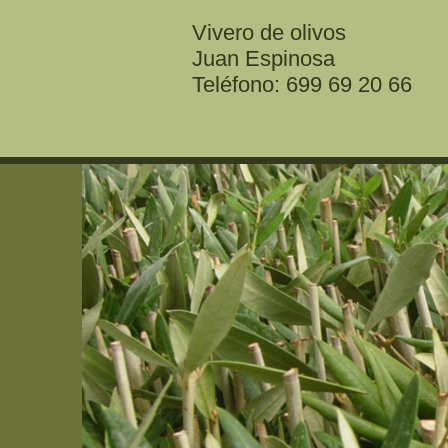
Vivero de olivos
Juan Espinosa
Teléfono: 699 69 20 66