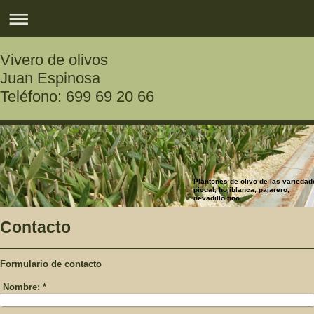
Vivero de olivos
Juan Espinosa
Teléfono: 699 69 20 66
Plantones de olivo de las varieda
picual, hojiblanca, pajarero,
nevadillo fino....
Contacto
Formulario de contacto
Nombre:
*